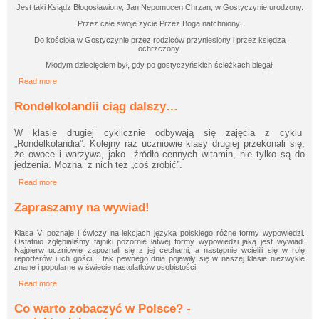
Jest taki Ksiądz Błogosławiony, Jan Nepomucen Chrzan, w Gostyczynie urodzony.
Przez całe swoje życie Przez Boga natchniony.
Do kościoła w Gostyczynie przez rodziców przyniesiony i przez księdza
ochrzczony.
Młodym dziecięciem był, gdy po gostyczyńskich ścieżkach biegał,
Read more
about Dzień Patrona Szkoły
Rondelkolandii ciąg dalszy…
W klasie drugiej cyklicznie odbywają się zajęcia z cyklu
„Rondelkolandia”. Kolejny raz uczniowie klasy drugiej przekonali się,
że owoce i warzywa, jako
źródło cennych witamin, nie tylko są do
jedzenia. Można
z nich też „coś zrobić”.
Read more
about Rondelkolandii ciąg dalszy…
Zapraszamy na wywiad!
Klasa VI poznaje i ćwiczy na lekcjach języka polskiego różne formy wypowiedzi.
Ostatnio zgłębialiśmy tajniki pozornie łatwej formy wypowiedzi jaką jest wywiad.
Najpierw uczniowie zapoznali się z jej cechami, a następnie wcielili się w rolę
reporterów i ich gości. I tak pewnego dnia pojawiły się w naszej klasie niezwykle
znane i popularne w świecie nastolatków osobistości.
Read more
about Zapraszamy na wywiad!
Co warto zobaczyć w Polsce? -