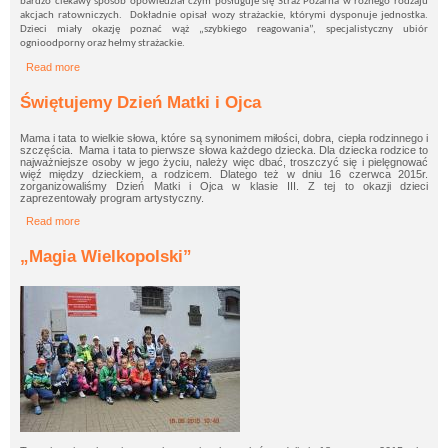
bardzo ciekawy sposób opowiedział czym posługuje się Straż Pożarna w różnego rodzaju
akcjach ratowniczych. Dokładnie opisał wozy strażackie, którymi dysponuje jednostka.
Dzieci miały okazję poznać wąż „szybkiego reagowania”, specjalistyczny ubiór
ognioodporny oraz hełmy strażackie.
Read more
about Wizyta w OSP
Świętujemy Dzień Matki i Ojca
Mama i tata to wielkie słowa, które są synonimem miłości, dobra, ciepła rodzinnego i
szczęścia. Mama i tata to pierwsze słowa każdego dziecka. Dla dziecka rodzice to
najważniejsze osoby w jego życiu, należy więc dbać, troszczyć się i pielęgnować
więź między dzieckiem, a rodzicem. Dlatego też w dniu 16 czerwca 2015r.
zorganizowaliśmy Dzień Matki i Ojca w klasie III. Z tej to okazji dzieci
zaprezentowały program artystyczny.
Read more
about Świętujemy Dzień Matki i Ojca
„Magia Wielkopolski”