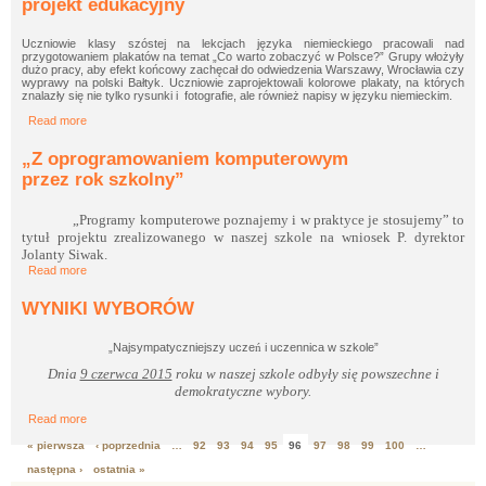
projekt edukacyjny
Uczniowie klasy szóstej na lekcjach języka niemieckiego pracowali nad
przygotowaniem plakatów na temat „Co warto zobaczyć w Polsce?” Grupy włożyły
dużo pracy, aby efekt końcowy zachęcał do odwiedzenia Warszawy, Wrocławia czy
wyprawy na polski Bałtyk. Uczniowie zaprojektowali kolorowe plakaty, na których
znalazły się nie tylko rysunki i fotografie, ale również napisy w języku niemieckim.
Read more
about Co warto zobaczyć w Polsce? - projekt edukacyjny
„Z oprogramowaniem komputerowym
przez rok szkolny”
„Programy komputerowe poznajemy i w praktyce je stosujemy” to
tytuł projektu zrealizowanego w naszej szkole na wniosek P. dyrektor
Jolanty Siwak.
Read more
about „Z oprogramowaniem komputerowym przez rok szkolny”
WYNIKI WYBORÓW
„Najsympatyczniejszy ucze
ń
i uczennica w szkole”
Dnia
9 czerwca 2015
roku w naszej szkole odbyły się powszechne i
demokratyczne wybory.
Read more
about WYNIKI WYBORÓW
« pierwsza
‹ poprzednia
…
92
93
94
95
96
97
98
99
100
…
Strony
następna ›
ostatnia »