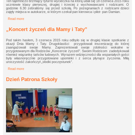
Ten tajemniczo brzmiący tytuł to wycieczka na którą udali się 18 czerwca 2015 roku
uczniowie klasy pierwszej, drugiej i trzeciej z wychowawcami i rodzicami. O
godzinie 6.30 zebraliśmy się przed szkołą. Po pożegnaniach z rodzicami dzieci
zajęły miejsca w autokarze, w którym czekał pan kierowca i pilot- pan Damian.
Read more
about „Magia Wielkopolski”
„Koncert życzeń dla Mamy i Taty”
Pod takim hasłem, 3 czerwca 2015 roku odbyło się w drugiej klasie spotkanie z
okazji Dnia Mamy i Taty. Drugoklasiści przygotowali inscenizację do której
zaangażowali swoje Mamy. Zaprezentowali swoje zdolności wokalne w
przygotowanym dla Rodziców „Koncercie życzeń”. Swoim Rodzicom zadedykowali
również wiązankę tańców ludowych. Wyrazem wdzięczności dla wspaniałych gości
były własnoręcznie przygotowane upominki i z serca płynące życzenia. Miłą
uroczystość zakończył „słodki poczęstunek”.
Read more
about „Koncert życzeń dla Mamy i Taty”
Dzień Patrona Szkoły