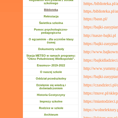
Regulamin korzystania z boiska
htttps./biblioteka.p
szkolnego
Biblioteka
https./biblioteka.pl
Rozwiń menu
Rekrutacja
https://basn.pl/
Rozwiń menu
Świetlica szkolna
https://bajki-zasypia
Rozwiń menu
Pomoc psychologiczno-
pedagogiczna
http://nasze-bajki.pl
O egzaminie - dla uczniów klasy
ósmej
https://bajki-zasypian
Dokumenty szkoły
http://www.bajkowni
Stacja METEO w ramach programu:
"Okno Południowej Wielkopolski".
https://bajkidladziec
Rozwiń menu
Erasmus+ 2019-2022
http://www.yummy.pl/
Rozwiń menu
O naszej szkole
https://bajki-zasypia
Rozwiń menu
Oddział przedszkolny
https://czasdzieci.pl
Rozwiń menu
Dzielenie się wiedzą i
doświadczeniem
https://muve.pl/skl
Historia Gostyczyny
https://miastodzieci.p
Rozwiń menu
Imprezy szkolne
Rozwiń menu
Rodzice w szkole
https://wolnelektury.
Rozwiń menu
Archiwum
https://lektury.gov.pl