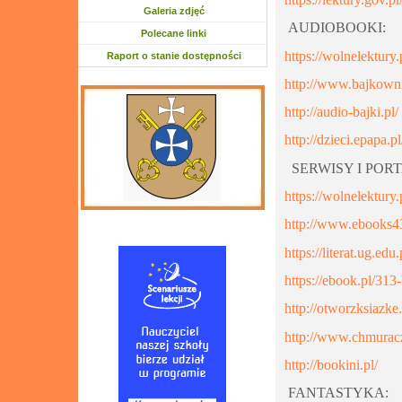
Galeria zdjęć
AUDIOBOOKI:
Polecane linki
https://wolnelektury
Raport o stanie dostępności
http://www.bajkowni
http://audio-bajki.pl/
http://dzieci.epapa.p
SERWISY I PORT
https://wolnelektury.
http://www.ebooks43
https://literat.ug.edu
https://ebook.pl/313
http://otworzksiazke.
http://www.chmuracz
http://bookini.pl/
FANTASTYKA: