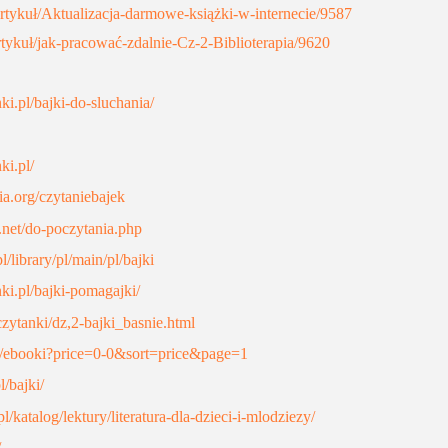
l/artykuł/Aktualizacja-darmowe-książki-w-internecie/9587
/artykuł/jak-pracować-zdalnie-Cz-2-Biblioterapia/9620
nki.pl/bajki-do-sluchania/
ki.pl/
a.org/czytaniebajek
i.net/do-poczytania.php
library/pl/main/pl/bajki
nki.pl/bajki-pomagajki/
/czytanki/dz,2-bajki_basnie.html
ep/ebooki?price=0-0&sort=price&page=1
l/bajki/
pl/katalog/lektury/literatura-dla-dzieci-i-mlodziezy/
/