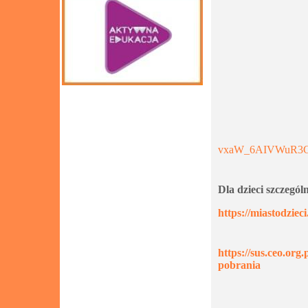
vxaW_6AIVWuR3
Dla dzieci szczególn
https://miastodzieci
https://sus.ceo.org
pobrania