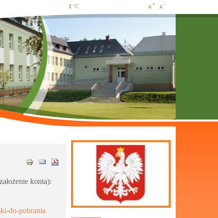
1
°C
Increase
Decrease
font size
font size
założenie konta):
azki-do-pobrania