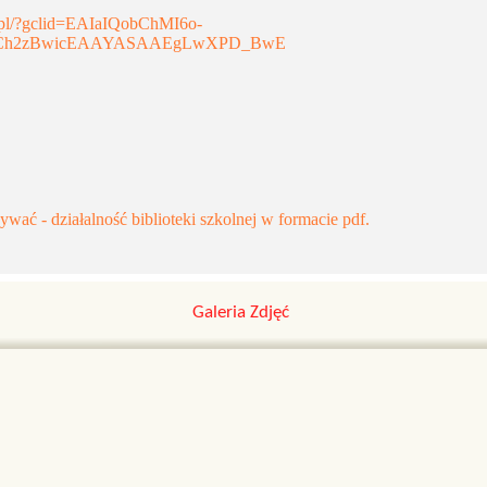
y.pl/?gclid=EAIaIQobChMI6o-
Ch2zBwicEAAYASAAEgLwXPD_BwE
wać - działalność biblioteki szkolnej w formacie pdf.
Galeria Zdjęć