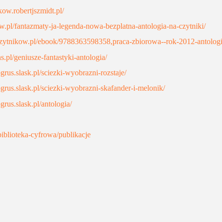
ow.robertjszmidt.pl/
ow.pl/fantazmaty-ja-legenda-nowa-bezplatna-antologia-na-czytniki/
tczytnikow.pl/ebook/9788363598358,praca-zbiorowa--rok-2012-antologi
ns.pl/geniusze-fantastyki-antologia/
grus.slask.pl/sciezki-wyobrazni-rozstaje/
grus.slask.pl/sciezki-wyobrazni-skafander-i-melonik/
grus.slask.pl/antologia/
/biblioteka-cyfrowa/publikacje