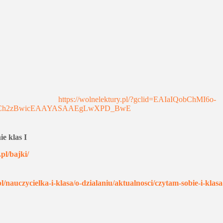
https://wolnelektury.pl/?gclid=EAIaIQobChMI6o-
Ch2zBwicEAAYASAAEgLwXPD_BwE
ie klas I
.pl/bajki/
.pl/nauczycielka-i-klasa/o-dzialaniu/aktualnosci/czytam-sobie-i-klasa