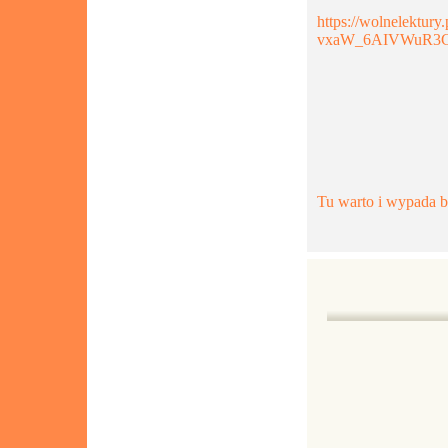
https://wolnelektur
vxaW_6AIVWuR3
Tu warto i wypada by