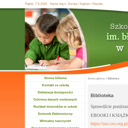
Piątek, 7.8.2026
Name days:
Dorota / Kajetan / Klaudia
Przejdź
Przejdź do
Skip
Przejdź
Przejdź
do
wyszukiwania
to
do
do
mapy
main
treści
stopki
strony
menu
Strona Główna
Strona główna
» Biblioteka
Jesteś tutaj
Kontakt ze szkołą
Deklaracja dostępności
Biblioteka
Ochrona danych osobowych
Sprawdźcie poniższe 
Rozkład dzwonków w szkole
Dziennik Elektroniczny
EBOOKI I 
Wirtualny nauczyciel
https://sus.ceo.org.p