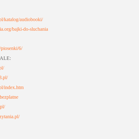
.pl/katalog/audiobooki/
a.org/bajki-do-sluchania
l/piosenki/6/
ALE:
pl/
.pl/
.pl/index.htm
-bezplatne
pl/
ytania.pl/