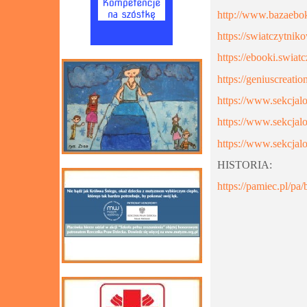
http://www.bazaebok
https://swiatczytnik
https://ebooki.swia
https://geniuscreatio
https://www.sekcjalo
https://www.sekcjalo
https://www.sekcjalo
HISTORIA:
https://pamiec.pl/pa