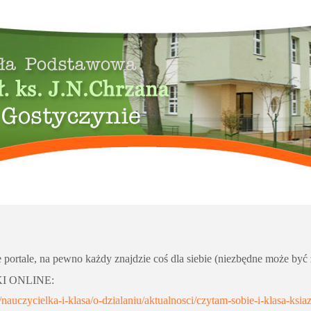
portale, na pewno każdy znajdzie coś dla siebie (niezbędne może być 
KSIĄŻKI ONLINE:
l/nauczycielka-i-klasa/o-dzialaniu/aktualnosci/czytam-sobie-i-klasa-ksi