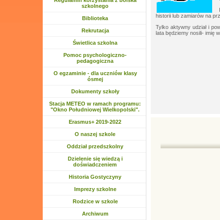
Regulamin korzystania z boiska
szkolnego
historii lub zamiarów na pr
Biblioteka
Tylko aktywny udział i po
Rozwiń menu
Rekrutacja
lata będziemy nosili- imię
Rozwiń menu
Świetlica szkolna
Rozwiń menu
Pomoc psychologiczno-
pedagogiczna
O egzaminie - dla uczniów klasy
ósmej
Dokumenty szkoły
Stacja METEO w ramach programu:
"Okno Południowej Wielkopolski".
Rozwiń menu
Erasmus+ 2019-2022
Rozwiń menu
O naszej szkole
Rozwiń menu
Oddział przedszkolny
Rozwiń menu
Dzielenie się wiedzą i
doświadczeniem
Historia Gostyczyny
Rozwiń menu
Imprezy szkolne
Rozwiń menu
Rodzice w szkole
Rozwiń menu
Archiwum