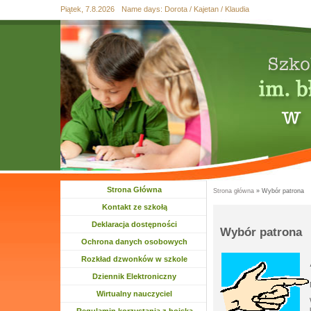
Piątek, 7.8.2026
Name days:
Dorota / Kajetan / Klaudia
Przejdź
Przejdź do
Skip
Przejdź
Przejdź
do
wyszukiwania
to
do
do
mapy
main
treści
stopki
strony
menu
Strona Główna
Strona główna
» Wybór patrona
Jesteś tutaj
Kontakt ze szkołą
Deklaracja dostępności
Wybór patrona
Ochrona danych osobowych
Rozkład dzwonków w szkole
Dziennik Elektroniczny
Wirtualny nauczyciel