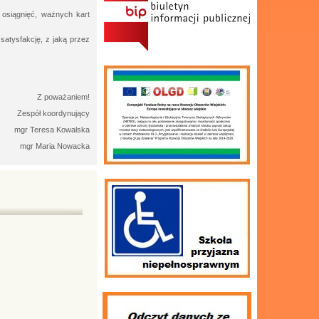
 osiągnięć, ważnych kart
satysfakcję, z jaką przez
Z poważaniem!
Zespół koordynujący
mgr Teresa Kowalska
mgr Maria Nowacka