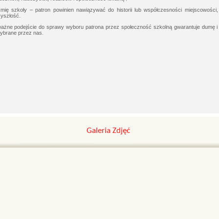
Imię szkoły – patron powinien nawiązywać do historii lub współczesności miejscowości,
zyszłość.
ważne podejście do sprawy wyboru patrona przez społeczność szkolną gwarantuje dumę i 
 wybrane przez nas.
Galeria Zdjęć