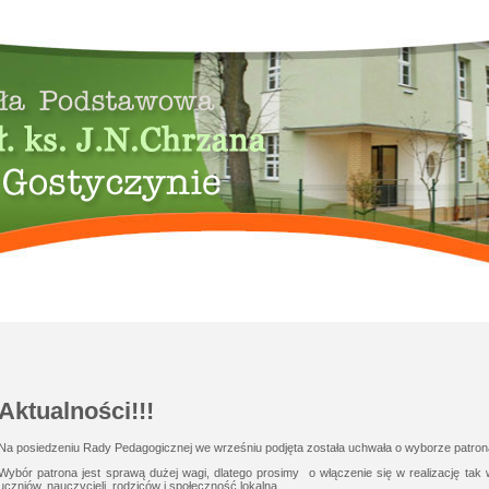
Aktualności!!!
Na posiedzeniu Rady Pedagogicznej we wrześniu podjęta została uchwała o wyborze patrona
Wybór patrona jest sprawą dużej wagi, dlatego prosimy o włączenie się w realizację tak w
uczniów, nauczycieli, rodziców i społeczność lokalną .