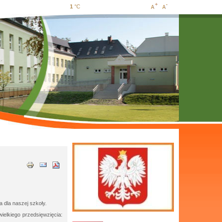
1
°C
Increase
Decrease
font size
font size
 dla naszej szkoły.
ielkiego przedsięwzięcia: