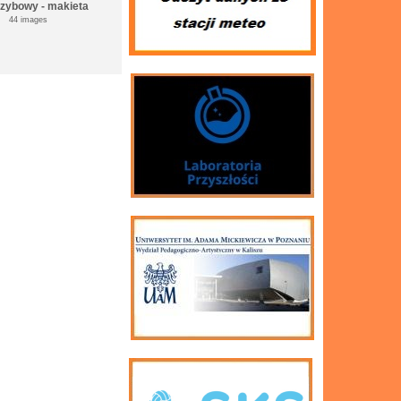
rzybowy - makieta
44 images