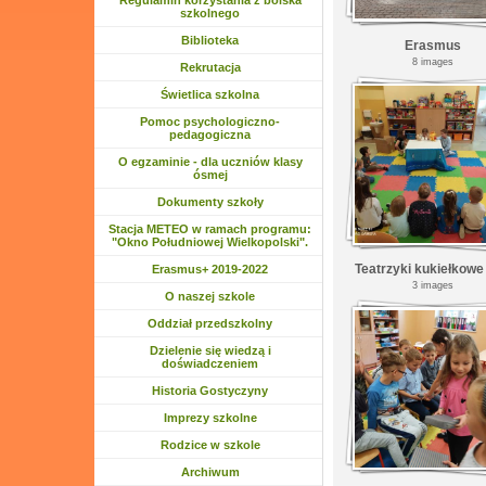
Regulamin korzystania z boiska
szkolnego
Biblioteka
Erasmus
8 images
Rozwiń menu
Rekrutacja
Rozwiń menu
Świetlica szkolna
Rozwiń menu
Pomoc psychologiczno-
pedagogiczna
O egzaminie - dla uczniów klasy
ósmej
Dokumenty szkoły
Stacja METEO w ramach programu:
"Okno Południowej Wielkopolski".
Rozwiń menu
Erasmus+ 2019-2022
3 images
Rozwiń menu
O naszej szkole
Rozwiń menu
Oddział przedszkolny
Rozwiń menu
Dzielenie się wiedzą i
doświadczeniem
Historia Gostyczyny
Rozwiń menu
Imprezy szkolne
Rozwiń menu
Rodzice w szkole
Rozwiń menu
Archiwum