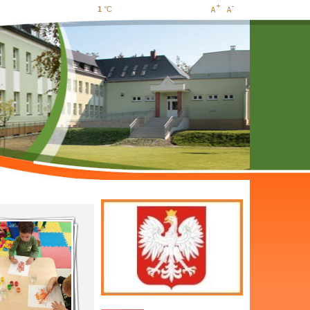
1
°C
Increase
Decrease
font size
font size