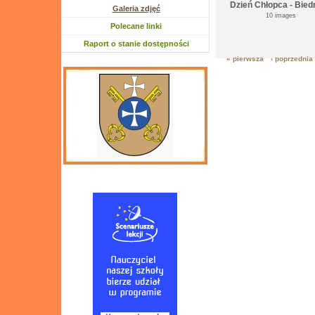
Galeria zdjęć
10 images
Polecane linki
Raport o stanie dostępności
« pierwsza
‹ poprzednia
Strony