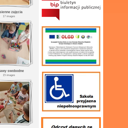
sienne zajęcia
17 images
awy swobodne
15 images