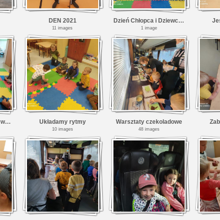
DEN 2021
Dzień Chłopca i Dziewczynki
Je
11 images
1 image
Teatrzyki kukiełkowe w wykonaniu uczennic klasy V
Układamy rytmy
Warsztaty czekoladowe
Zab
10 images
48 images