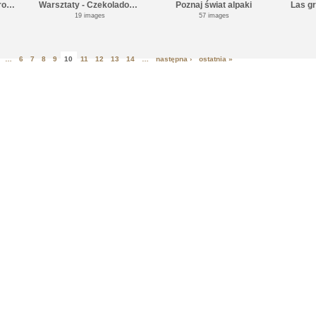
Dzień Chłopca - Biedronki
Warsztaty - Czekoladowy Autobus
Poznaj świat alpaki
Las g
19 images
57 images
…
6
7
8
9
10
11
12
13
14
…
następna ›
ostatnia »