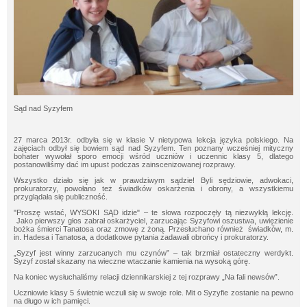
Sąd nad Syzyfem
27 marca 2013r. odbyła się w klasie V nietypowa lekcja języka polskiego. Na
zajęciach odbył się bowiem sąd nad Syzyfem. Ten poznany wcześniej mityczny
bohater wywołał sporo emocji wśród uczniów i uczennic klasy 5, dlatego
postanowiliśmy dać im upust podczas zainscenizowanej rozprawy.
Wszystko działo się jak w prawdziwym sądzie! Byli sędziowie, adwokaci,
prokuratorzy, powołano też świadków oskarżenia i obrony, a wszystkiemu
przyglądała się publiczność.
"Proszę wstać, WYSOKI SĄD idzie" – te słowa rozpoczęły tą niezwykłą lekcję.
Jako pierwszy głos zabrał oskarżyciel, zarzucając Syzyfowi oszustwa, uwięzienie
bożka śmierci Tanatosa oraz zmowę z żoną. Przesłuchano również świadków, m.
in. Hadesa i Tanatosa, a dodatkowe pytania zadawali obrońcy i prokuratorzy.
„Syzyf jest winny zarzucanych mu czynów” – tak brzmiał ostateczny werdykt.
Syzyf został skazany na wieczne wtaczanie kamienia na wysoką górę.
Na koniec wysłuchaliśmy relacji dziennikarskiej z tej rozprawy „Na fali newsów”.
Uczniowie klasy 5 świetnie wczuli się w swoje role. Mit o Syzyfie zostanie na pewno
na długo w ich pamięci.