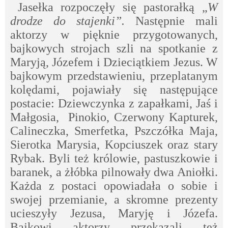
Jasełka rozpoczęły się pastorałką „
W
drodze do stajenki”.
Następnie mali
aktorzy w pięknie przygotowanych,
bajkowych strojach szli na spotkanie z
Maryją, Józefem i Dzieciątkiem Jezus. W
bajkowym przedstawieniu, przeplatanym
kolędami, pojawiały się następujące
postacie: Dziewczynka z zapałkami, Jaś i
Małgosia, Pinokio, Czerwony Kapturek,
Calineczka, Smerfetka, Pszczółka Maja,
Sierotka Marysia, Kopciuszek oraz stary
Rybak. Byli też królowie, pastuszkowie i
baranek, a żłóbka pilnowały dwa Aniołki.
Każda z postaci opowiadała o sobie i
swojej przemianie, a skromne prezenty
ucieszyły Jezusa, Maryję i Józefa.
Bajkowi aktorzy przekazali też