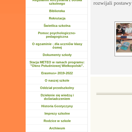
Regulamin korzystania z boiska
rozwijali postawy
szkolnego
Biblioteka
Rozwiń menu
Rekrutacja
Rozwiń menu
Świetlica szkolna
Rozwiń menu
Pomoc psychologiczno-
pedagogiczna
O egzaminie - dla uczniów klasy
ósmej
Dokumenty szkoły
Stacja METEO w ramach programu:
"Okno Południowej Wielkopolski".
Rozwiń menu
Erasmus+ 2019-2022
Rozwiń menu
O naszej szkole
Rozwiń menu
Oddział przedszkolny
Rozwiń menu
Dzielenie się wiedzą i
doświadczeniem
Historia Gostyczyny
Rozwiń menu
Imprezy szkolne
Rozwiń menu
Rodzice w szkole
Rozwiń menu
Archiwum