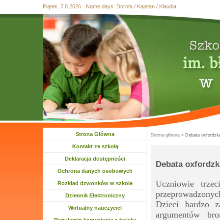
Piątek, 7.8.2026
Name days:
Dorota / Kajetan / Klaudia
Przejdź
Przejdź do
Skip
Przejdź
Przejdź
do
wyszukiwania
to
do
do
mapy
main
treści
stopki
strony
menu
Strona Główna
Strona główna
» Debata oxfordzka
Jesteś tutaj
Kontakt ze szkołą
Deklaracja dostępności
Debata oxfordzka
Ochrona danych osobowych
Uczniowie trzec
Rozkład dzwonków w szkole
przeprowadzonych
Dziennik Elektroniczny
Dzieci bardzo z
Wirtualny nauczyciel
argumentów bron