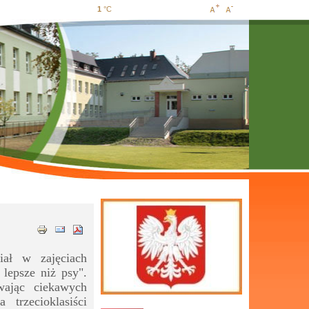
1
°C
Increase
Decrease
font size
font size
iał w zajęciach
lepsze niż psy".
wając ciekawych
trzecioklasiści