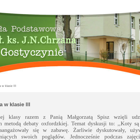
 w klasie III
 w klasie III
iej klasy razem z Panią Małgorzatą Spisz wzięli udz
 metodą debaty oxfordzkiej. Temat dyskusji to: ,,Koty są 
aangażowały się w zabawę. Żarliwie dyskutowały, uży
iących swoich poglądów. Jednocześnie podczas zajęcia 