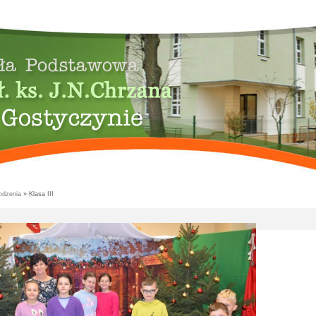
odzenia
» Klasa III