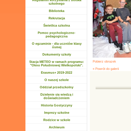
Regulamin korzystania z boiska
szkolnego
Biblioteka
Rozwiń menu
Rekrutacja
Rozwiń menu
Świetlica szkolna
Rozwiń menu
Pomoc psychologiczno-
pedagogiczna
O egzaminie - dla uczniów klasy
ósmej
Dokumenty szkoły
Pobierz obrazek
Stacja METEO w ramach programu:
"Okno Południowej Wielkopolski".
« Powrót do galerii
Rozwiń menu
Erasmus+ 2019-2022
Rozwiń menu
O naszej szkole
Rozwiń menu
Oddział przedszkolny
Rozwiń menu
Dzielenie się wiedzą i
doświadczeniem
Historia Gostyczyny
Rozwiń menu
Imprezy szkolne
Rozwiń menu
Rodzice w szkole
Rozwiń menu
Archiwum