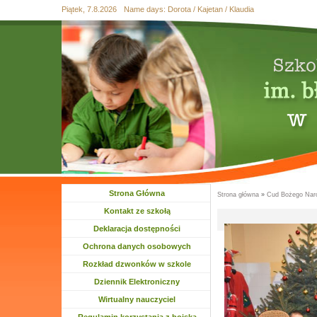
Piątek, 7.8.2026
Name days:
Dorota / Kajetan / Klaudia
Przejdź
Przejdź do
Skip
Przejdź
Przejdź
do
wyszukiwania
to
do
do
mapy
main
treści
stopki
strony
menu
Strona Główna
Strona główna
»
Cud Bożego Nar
Jesteś tutaj
Kontakt ze szkołą
Deklaracja dostępności
Ochrona danych osobowych
Rozkład dzwonków w szkole
Dziennik Elektroniczny
Wirtualny nauczyciel