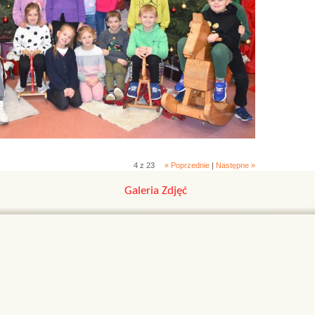
4 z 23
« Poprzednie
|
Następne »
Galeria Zdjęć