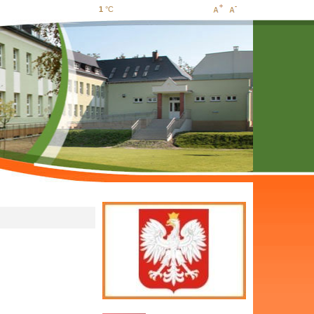
1
°C
Increase
Decrease
font size
font size