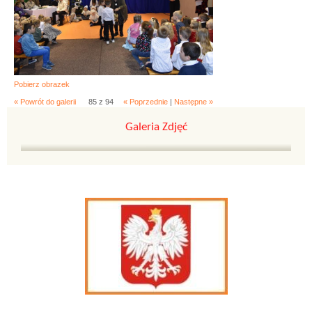
Pobierz obrazek
« Powrót do galerii
85 z 94
« Poprzednie
|
Następne »
Galeria Zdjęć