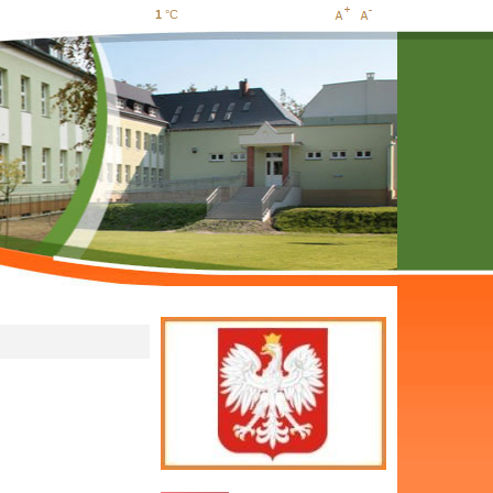
1
°C
Increase
Decrease
font size
font size