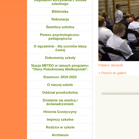
Regulamin korzystania z boiska
szkolnego
Biblioteka
Rozwiń menu
Rekrutacja
Rozwiń menu
Świetlica szkolna
Rozwiń menu
Pomoc psychologiczno-
pedagogiczna
O egzaminie - dla uczniów klasy
ósmej
Dokumenty szkoły
Pobierz obrazek
Stacja METEO w ramach programu:
"Okno Południowej Wielkopolski".
« Powrót do galerii
Rozwiń menu
Erasmus+ 2019-2022
Rozwiń menu
O naszej szkole
Rozwiń menu
Oddział przedszkolny
Rozwiń menu
Dzielenie się wiedzą i
doświadczeniem
Historia Gostyczyny
Rozwiń menu
Imprezy szkolne
Rozwiń menu
Rodzice w szkole
Rozwiń menu
Archiwum