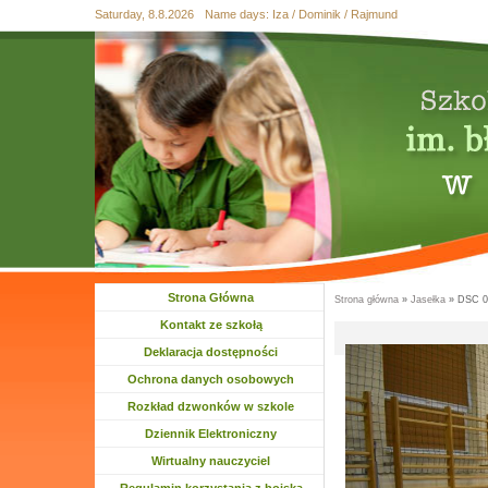
Saturday, 8.8.2026
Name days:
Iza / Dominik / Rajmund
Przejdź
Przejdź do
Skip
Przejdź
Przejdź
do
wyszukiwania
to
do
do
mapy
main
treści
stopki
strony
menu
Strona Główna
Strona główna
»
Jasełka
» DSC 0
Jesteś tutaj
Kontakt ze szkołą
Deklaracja dostępności
Ochrona danych osobowych
Rozkład dzwonków w szkole
Dziennik Elektroniczny
Wirtualny nauczyciel