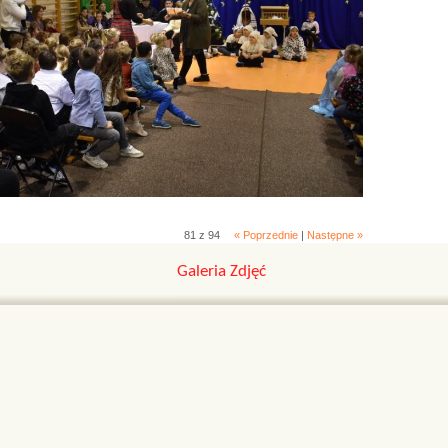
81 z 94
« Poprzednie
|
Następne »
Galeria Zdjęć