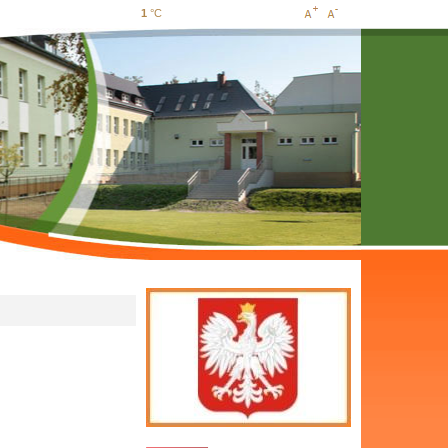
1
°C
Increase
Decrease
font size
font size