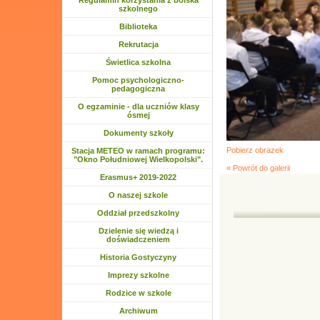
Regulamin korzystania z boiska
szkolnego
Biblioteka
Rozwiń menu
Rekrutacja
Rozwiń menu
Świetlica szkolna
Rozwiń menu
Pomoc psychologiczno-
pedagogiczna
O egzaminie - dla uczniów klasy
ósmej
Dokumenty szkoły
Pobierz obrazek
Stacja METEO w ramach programu:
"Okno Południowej Wielkopolski".
« Powrót do galerii
Rozwiń menu
Erasmus+ 2019-2022
Rozwiń menu
O naszej szkole
Rozwiń menu
Oddział przedszkolny
Rozwiń menu
Dzielenie się wiedzą i
doświadczeniem
Historia Gostyczyny
Rozwiń menu
Imprezy szkolne
Rozwiń menu
Rodzice w szkole
Rozwiń menu
Archiwum