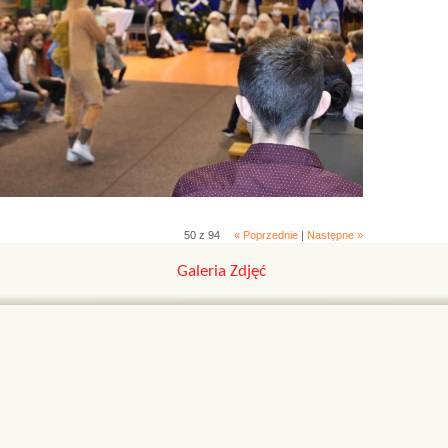
50 z 94
« Poprzednie
|
Następne »
Galeria Zdjęć