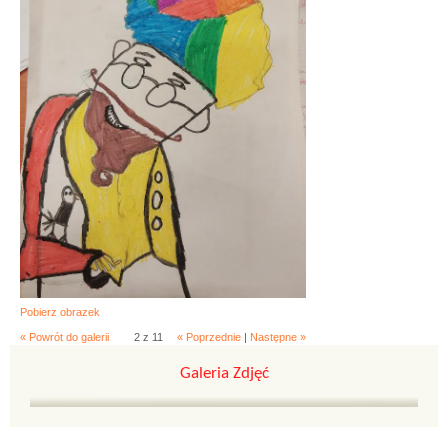
Pobierz obrazek
« Powrót do galerii
2 z 11
« Poprzednie
|
Następne »
Galeria Zdjęć