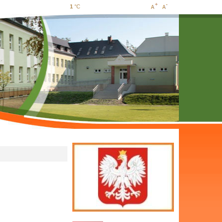
1
°C
Increase
Decrease
font size
font size