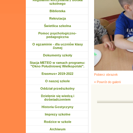
Regulamin korzystania z boiska
szkolnego
Biblioteka
Rozwiń menu
Rekrutacja
Rozwiń menu
Świetlica szkolna
Rozwiń menu
Pomoc psychologiczno-
pedagogiczna
O egzaminie - dla uczniów klasy
ósmej
Dokumenty szkoły
Stacja METEO w ramach programu:
"Okno Południowej Wielkopolski".
Rozwiń menu
Erasmus+ 2019-2022
Pobierz obrazek
Rozwiń menu
O naszej szkole
« Powrót do galerii
Rozwiń menu
Oddział przedszkolny
Rozwiń menu
Dzielenie się wiedzą i
doświadczeniem
Historia Gostyczyny
Rozwiń menu
Imprezy szkolne
Rozwiń menu
Rodzice w szkole
Rozwiń menu
Archiwum