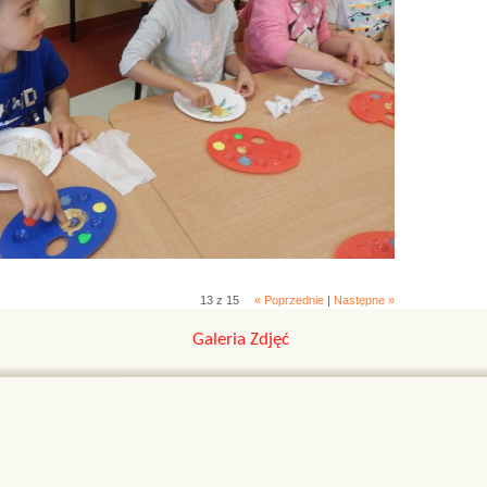
13 z 15
« Poprzednie
|
Następne »
Galeria Zdjęć