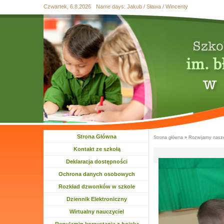
Czwartek, 6.8.2026
Name days:
Jakub / Sława / Wincenty
Przejdź
Przejdź do
Skip
Przejdź
Przejdź
do
wyszukiwania
to
do
do
mapy
main
treści
stopki
strony
menu
Strona Główna
Strona główna
»
Rozwijamy nasze
Jesteś tutaj
Kontakt ze szkołą
Deklaracja dostępności
Ochrona danych osobowych
Rozkład dzwonków w szkole
Dziennik Elektroniczny
Wirtualny nauczyciel