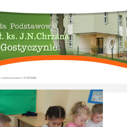
 zainteresowania
» P 5270260