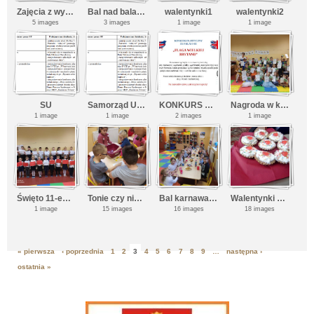
Zajęcia z wychowania fizycznego na świeżym powietrzu
Bal nad balami
walentynki1
walentynki2
5 images
3 images
1 image
1 image
SU
Samorząd Uczniowski - Paulina
KONKURS PLASTYCZNY DLA KLAS I-III „FLAGA WIELKIEJ BRYTANII”
Nagroda w konkursie szkolny gang fajniaków
1 image
1 image
2 images
1 image
Święto 11-ego listopada
Tonie czy nie tonie?
Bal karnawałowy - Misie
Walentynki w naszej szkole
1 image
15 images
16 images
18 images
« pierwsza
‹ poprzednia
1
2
3
4
5
6
7
8
9
…
następna ›
Strony
ostatnia »